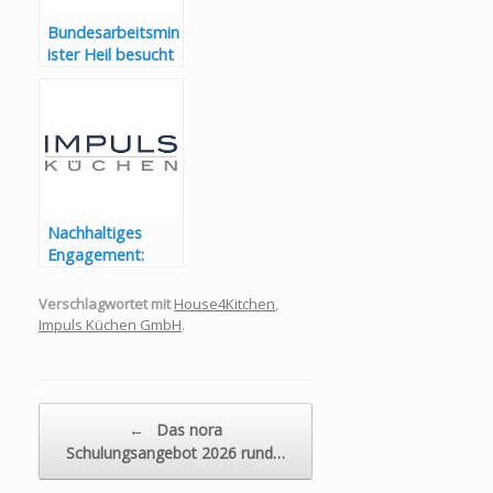
Bundesarbeitsmin
ister Heil besucht
die Impuls Küchen
GmbH
Nachhaltiges
Engagement:
Impuls Küchen
GmbH
Verschlagwortet mit
House4Kitchen
,
unterstützt
Impuls Küchen GmbH
.
Baumpflanzaktion
in Brilon
Beitragsnavigation
←
Das nora
Schulungsangebot 2026 rund…