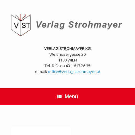
Zum
Inhalt
springen
VERLAG STROHMAYER KG
Weitmosergasse 30
1100 WIEN
Tel. & Fax: +43 1 617 26 35
e-mail:
office@verlag-strohmayer.at
Menü