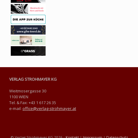
VERLAG STROHMAYER KG
Weitmosergasse 30
1100 WIEN
Tel. & Fax: +43 1 617 26 35
e-mail:
office@verlag-strohmayer.at
© Verlag Strohmayer KG 2026 -
Kontakt
|
Impressum
|
Datenschutz