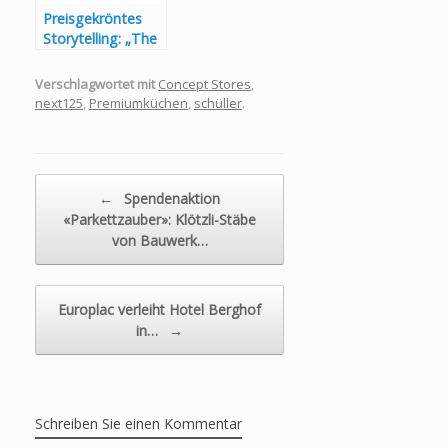
Preisgekröntes
Storytelling: „The
Fireplace“ von
next125
Verschlagwortet mit
Concept Stores
,
überzeugt
next125
,
Premiumküchen
,
schüller
.
Expertenjury
Beitragsnavigation
←
Spendenaktion
«Parkettzauber»: Klötzli-Stäbe
von Bauwerk…
Europlac verleiht Hotel Berghof
in…
→
Schreiben Sie einen Kommentar