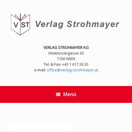
Zum
Inhalt
springen
VERLAG STROHMAYER KG
Weitmosergasse 30
1100 WIEN
Tel. & Fax: +43 1 617 26 35
e-mail:
office@verlag-strohmayer.at
Menü