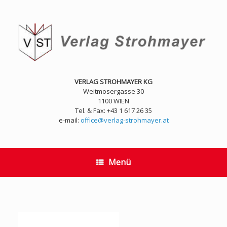
Zum
Inhalt
springen
VERLAG STROHMAYER KG
Weitmosergasse 30
1100 WIEN
Tel. & Fax: +43 1 617 26 35
e-mail:
office@verlag-strohmayer.at
Menü