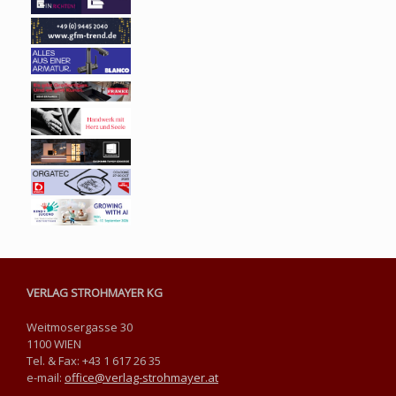
VERLAG STROHMAYER KG
Weitmosergasse 30
1100 WIEN
Tel. & Fax: +43 1 617 26 35
e-mail:
office@verlag-strohmayer.at