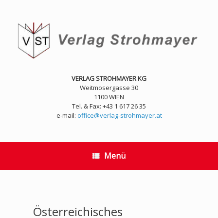
Zum
Inhalt
springen
VERLAG STROHMAYER KG
Weitmosergasse 30
1100 WIEN
Tel. & Fax: +43 1 617 26 35
e-mail:
office@verlag-strohmayer.at
Menü
Österreichisches