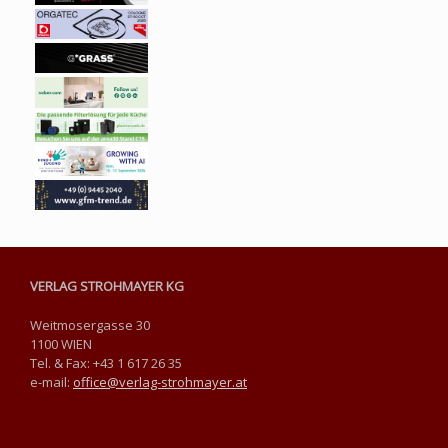
VERLAG STROHMAYER KG
Weitmosergasse 30
1100 WIEN
Tel. & Fax: +43 1 617 26 35
e-mail:
office@verlag-strohmayer.at