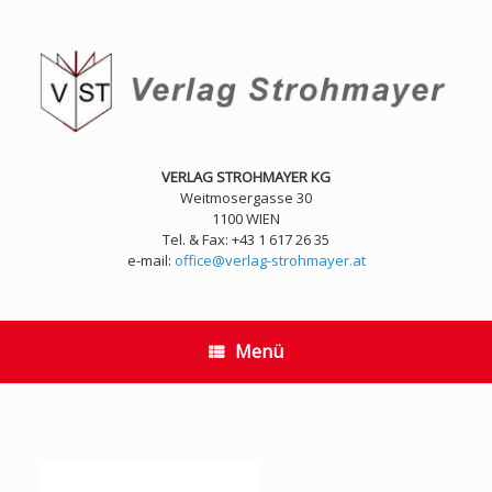
Zum
Inhalt
springen
VERLAG STROHMAYER KG
Weitmosergasse 30
1100 WIEN
Tel. & Fax: +43 1 617 26 35
e-mail:
office@verlag-strohmayer.at
Menü