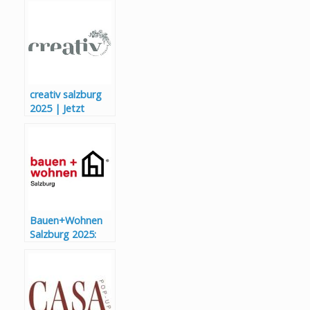
Produktmix
creativ salzburg
2025 | Jetzt
Frühbucherbonus
sichern!
Bauen+Wohnen
Salzburg 2025:
Innovationen,
Trends und
Expertenwissen
für jedes
Bauprojekt