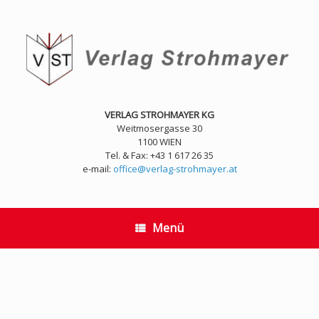
Zum
Inhalt
springen
VERLAG STROHMAYER KG
Weitmosergasse 30
1100 WIEN
Tel. & Fax: +43 1 617 26 35
e-mail:
office@verlag-strohmayer.at
Menü