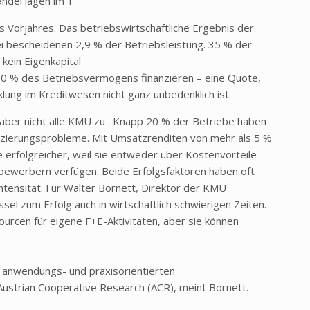
ndel lagen im 1
 Vorjahres. Das betriebswirtschaftliche Ergebnis der
ei bescheidenen 2,9 % der Betriebsleistung. 35 % der
kein Eigenkapital
 30 % des Betriebsvermögens finanzieren – eine Quote,
lung im Kreditwesen nicht ganz unbedenklich ist.
, aber nicht alle KMU zu . Knapp 20 % der Betriebe haben
nzierungsprobleme. Mit Umsatzrenditen von mehr als 5 %
 erfolgreicher, weil sie entweder über Kostenvorteile
bewerbern verfügen. Beide Erfolgsfaktoren haben oft
tensität. Für Walter Bornett, Direktor der KMU
sel zum Erfolg auch in wirtschaftlich schwierigen Zeiten.
sourcen für eigene F+E-Aktivitäten, aber sie können
n anwendungs- und praxisorientierten
ustrian Cooperative Research (ACR), meint Bornett.