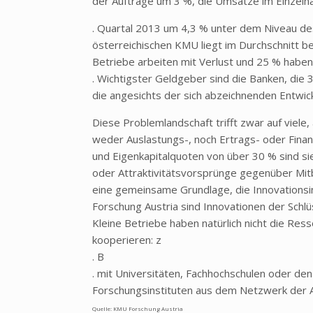
der Aufträge um 3 %, die Umsätze im Einzelha
. Quartal 2013 um 4,3 % unter dem Niveau des
österreichischen KMU liegt im Durchschnitt b
Betriebe arbeiten mit Verlust und 25 % haben 
. Wichtigster Geldgeber sind die Banken, die
die angesichts der sich abzeichnenden Entwick
Diese Problemlandschaft trifft zwar auf viele
weder Auslastungs-, noch Ertrags- oder Fina
und Eigenkapitalquoten von über 30 % sind sie
oder Attraktivitätsvorsprünge gegenüber Mit
eine gemeinsame Grundlage, die Innovationsin
Forschung Austria sind Innovationen der Schlüs
Kleine Betriebe haben natürlich nicht die Res
kooperieren: z
. B
. mit Universitäten, Fachhochschulen oder de
Forschungsinstituten aus dem Netzwerk der A
Quelle: KMU Forschung Austria