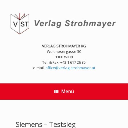
Zum
Inhalt
springen
VERLAG STROHMAYER KG
Weitmosergasse 30
1100 WIEN
Tel. & Fax: +43 1 617 26 35
e-mail:
office@verlag-strohmayer.at
Menü
Siemens – Testsieg