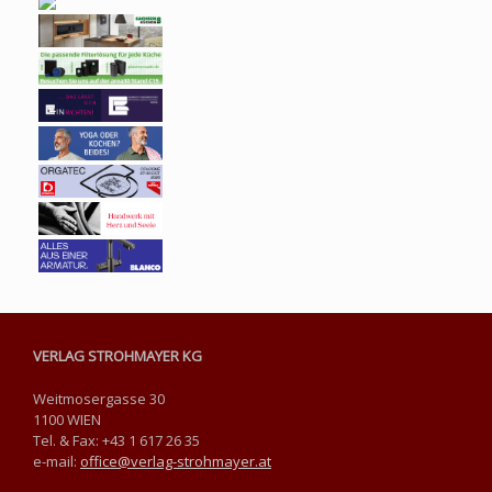
VERLAG STROHMAYER KG
Weitmosergasse 30
1100 WIEN
Tel. & Fax: +43 1 617 26 35
e-mail:
office@verlag-strohmayer.at