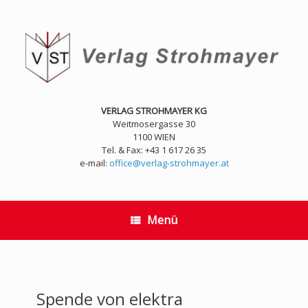
Zum
Inhalt
springen
VERLAG STROHMAYER KG
Weitmosergasse 30
1100 WIEN
Tel. & Fax: +43 1 617 26 35
e-mail:
office@verlag-strohmayer.at
Menü
Spende von elektra