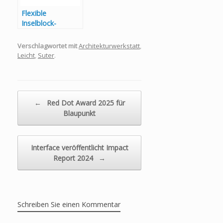
Flexible
Inselblock-
Planungen von
LEICHT für
Verschlagwortet mit
Architekturwerkstatt
,
ganzheitliche
Leicht
,
Suter
.
Wohnkonzepte
Beitragsnavigation
←
Red Dot Award 2025 für
Blaupunkt
Interface veröffentlicht Impact
Report 2024
→
Schreiben Sie einen Kommentar