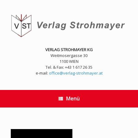
Zum
Inhalt
springen
VERLAG STROHMAYER KG
Weitmosergasse 30
1100 WIEN
Tel. & Fax: +43 1 617 26 35
e-mail:
office@verlag-strohmayer.at
Menü