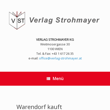
Zum
Inhalt
springen
VERLAG STROHMAYER KG
Weitmosergasse 30
1100 WIEN
Tel. & Fax: +43 1 617 26 35
e-mail:
office@verlag-strohmayer.at
Menü
Warendorf kauft