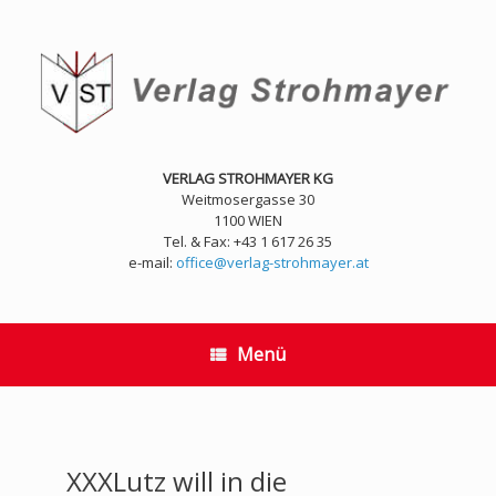
Zum
Inhalt
springen
VERLAG STROHMAYER KG
Weitmosergasse 30
1100 WIEN
Tel. & Fax: +43 1 617 26 35
e-mail:
office@verlag-strohmayer.at
Menü
XXXLutz will in die