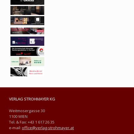
VERLAG STROHMAYER KG
Weitmosergasse 30
1100 WIEN
Tel. & Fax: +43 1 617 26 35
e-mail:
office@verlag-strohmayer.at