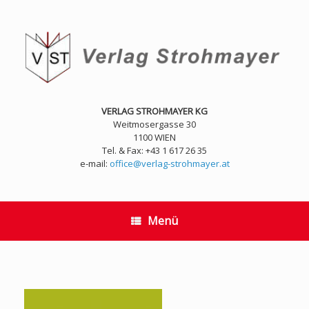
Zum
Inhalt
springen
VERLAG STROHMAYER KG
Weitmosergasse 30
1100 WIEN
Tel. & Fax: +43 1 617 26 35
e-mail:
office@verlag-strohmayer.at
Menü