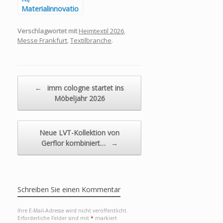
Materialinnovatio
nen und
nachhaltiges
Verschlagwortet mit
Heimtextil 2026
,
Design: Patricia
Messe Frankfurt
,
Textilbranche
.
Urquiolas
„among-all“ auf
der Heimtextil
2026
Beitragsnavigation
←
imm cologne startet ins
Möbeljahr 2026
Neue LVT-Kollektion von
Gerflor kombiniert…
→
Schreiben Sie einen Kommentar
Ihre E-Mail-Adresse wird nicht veröffentlicht.
Erforderliche Felder sind mit
*
markiert