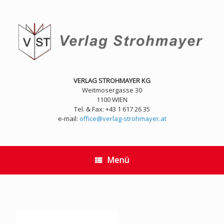
Zum
Inhalt
springen
VERLAG STROHMAYER KG
Weitmosergasse 30
1100 WIEN
Tel. & Fax: +43 1 617 26 35
e-mail:
office@verlag-strohmayer.at
Menü