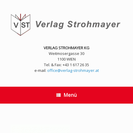
Zum
Inhalt
springen
VERLAG STROHMAYER KG
Weitmosergasse 30
1100 WIEN
Tel. & Fax: +43 1 617 26 35
e-mail:
office@verlag-strohmayer.at
Menü