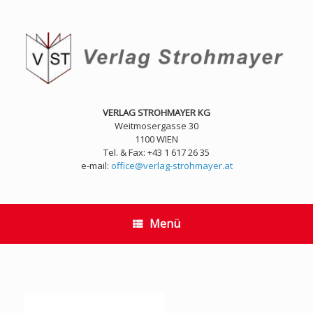
Zum
Inhalt
springen
VERLAG STROHMAYER KG
Weitmosergasse 30
1100 WIEN
Tel. & Fax: +43 1 617 26 35
e-mail:
office@verlag-strohmayer.at
Menü