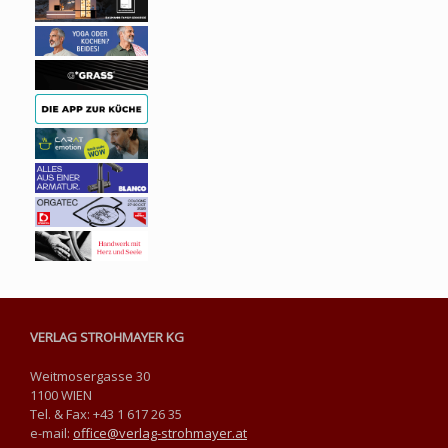
VERLAG STROHMAYER KG
Weitmosergasse 30
1100 WIEN
Tel. & Fax: +43 1 617 26 35
e-mail:
office@verlag-strohmayer.at