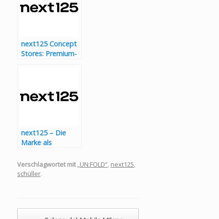
Expertenjury
next125 Concept
Stores: Premium-
Küchendesign
international
erlebbar
next125 – Die
Marke als
Inspiration
Verschlagwortet mit
„UN:FOLD“
,
next125
,
schüller
.
Beitragsnavigation