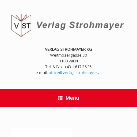
Zum
Inhalt
springen
VERLAG STROHMAYER KG
Weitmosergasse 30
1100 WIEN
Tel. & Fax: +43 1 617 26 35
e-mail:
office@verlag-strohmayer.at
Menü