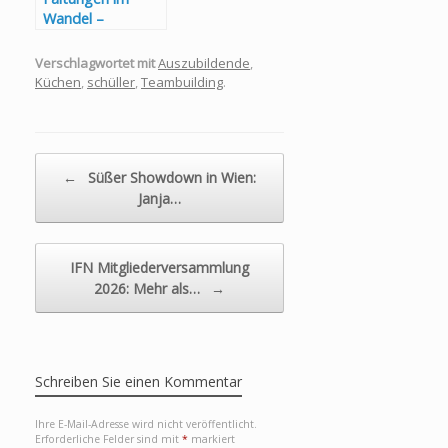
Wandel –
„UN:FOLD“ von
next125
Verschlagwortet mit
Auszubildende
,
Küchen
,
schüller
,
Teambuilding
.
Beitragsnavigation
←
Süßer Showdown in Wien:
Janja…
IFN Mitgliederversammlung
2026: Mehr als…
→
Schreiben Sie einen Kommentar
Ihre E-Mail-Adresse wird nicht veröffentlicht.
Erforderliche Felder sind mit
*
markiert