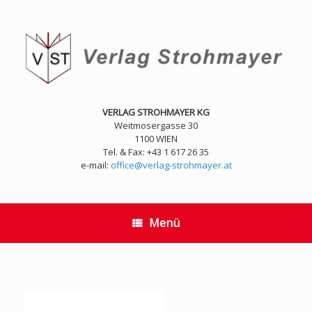
Zum
Inhalt
springen
VERLAG STROHMAYER KG
Weitmosergasse 30
1100 WIEN
Tel. & Fax: +43 1 617 26 35
e-mail:
office@verlag-strohmayer.at
Menü