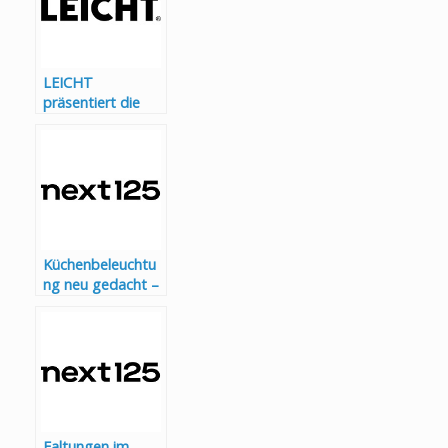
Expertenjury
LEICHT
präsentiert die
Kollektion 2026
Küchenbeleuchtu
ng neu gedacht –
next125
präsentiert
Lichtsystem
LumiQ
Faltungen im